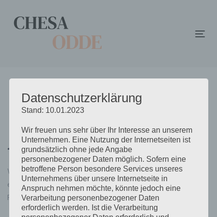
Links
Zur
überspringen
primären
Navigation
Tog
springen
nav
Zum
Inhalt
springen
Datenschutzerklärung
Stand: 10.01.2023
Amelia House
Wir freuen uns sehr über Ihr Interesse an unserem
Unternehmen. Eine Nutzung der Internetseiten ist
grundsätzlich ohne jede Angabe
personenbezogener Daten möglich. Sofern eine
betroffene Person besondere Services unseres
What you wear is how you present yourself to the world,
Unternehmens über unsere Internetseite in
especially today when human contacts go so fast.
Anspruch nehmen möchte, könnte jedoch eine
Fashion is instant language.
Verarbeitung personenbezogener Daten
erforderlich werden. Ist die Verarbeitung
personenbezogener Daten erforderlich und