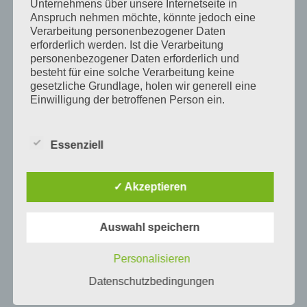
Unternehmens über unsere Internetseite in
Anspruch nehmen möchte, könnte jedoch eine
Verarbeitung personenbezogener Daten
erforderlich werden. Ist die Verarbeitung
personenbezogener Daten erforderlich und
besteht für eine solche Verarbeitung keine
gesetzliche Grundlage, holen wir generell eine
Einwilligung der betroffenen Person ein.
Die Verarbeitung personenbezogener Daten,
beispielsweise des Namens, der Anschrift, E-Mail-
Essenziell
Adresse oder Telefonnummer einer betroffenen
Person, erfolgt stets im Einklang mit der
Datenschutz-Grundverordnung und in
✓ Akzeptieren
Übereinstimmung mit den für uns geltenden
landesspezifischen Datenschutzbestimmungen.
Mittels dieser Datenschutzerklärung möchte unser
Auswahl speichern
Unternehmen die Öffentlichkeit über Art, Umfang
und Zweck der von uns erhobenen, genutzten und
Personalisieren
verarbeiteten personenbezogenen Daten
informieren. Ferner werden betroffene Personen
Datenschutzbedingungen
mittels dieser Datenschutzerklärung über die ihnen
zustehenden Rechte aufgeklärt.