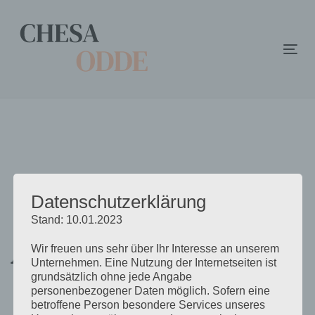
Links
Zur
überspringen
primären
Navigation
Ums
springen
der
Zum
Nav
Inhalt
springen
Datenschutzerklärung
Stand: 10.01.2023
Architecture
Wir freuen uns sehr über Ihr Interesse an unserem
Unternehmen. Eine Nutzung der Internetseiten ist
grundsätzlich ohne jede Angabe
personenbezogener Daten möglich. Sofern eine
betroffene Person besondere Services unseres